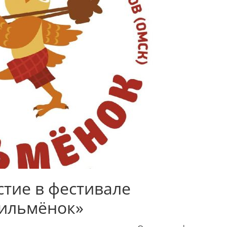
стие в фестивале
ильмёнок»