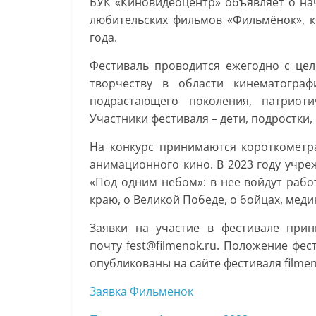
БУК «Киновидеоцентр» объявляет о на
любительских фильмов «Фильмёнок», к
года.
Фестиваль проводится ежегодно с це
творчеству в области кинематограф
подрастающего поколения, патриоти
Участники фестиваля – дети, подростки, 
На конкурс принимаются короткометр
анимационного кино. В 2023 году учр
«Под одним небом»: в нее войдут рабо
краю, о Великой Победе, о бойцах, меди
Заявки на участие в фестивале при
почту
fest
@
filmenok
.
ru
. Положение фес
опубликованы на сайте фестиваля
filme
Заявка Фильменок